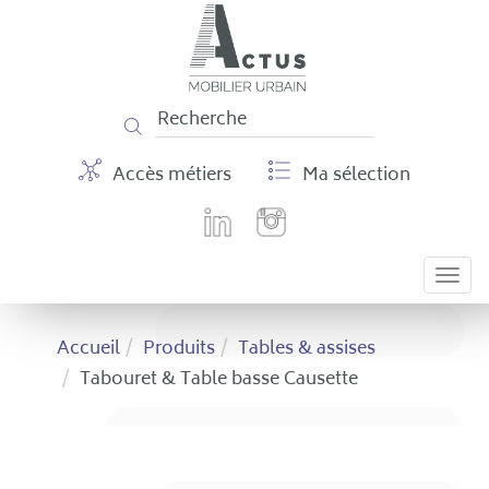
Panneau de gestion des cookies
Accès métiers
Ma sélection
Togg
navi
Accueil
Produits
Tables & assises
Tabouret & Table basse Causette