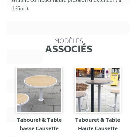
stratifié compact haute pression d'extérieur ( à
définir).
MODÈLES
ASSOCIÉS
le
Tabouret & Table
Tabouret & Table
T
e
basse Causette
Haute Causette