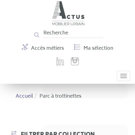
Panneau de gestion des cookies
Accès métiers
Ma sélection
Togg
navi
Accueil
Parc à trottinettes