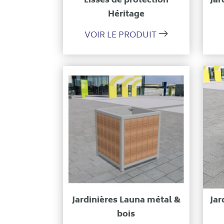
Lisses de protection
Jar
Héritage
VOIR LE PRODUIT
Ajouter à ma sélection
Jardinières Launa métal &
Jar
bois