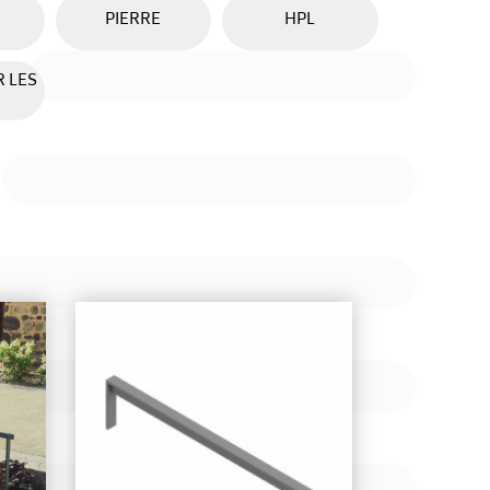
PIERRE
HPL
R LES
on
Ajouter à ma sélection