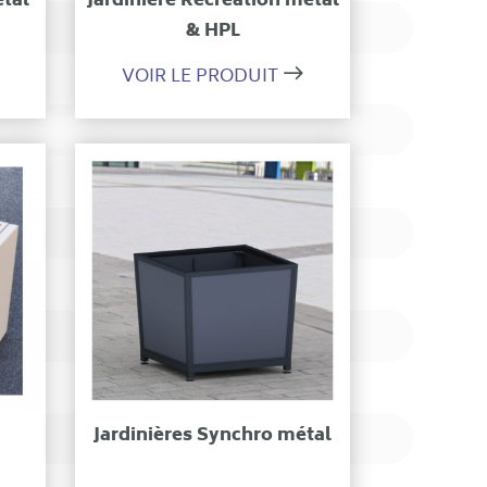
étal
Jardinière Récréation métal
& HPL
VOIR LE PRODUIT
on
Ajouter à ma sélection
Jardinières Synchro métal