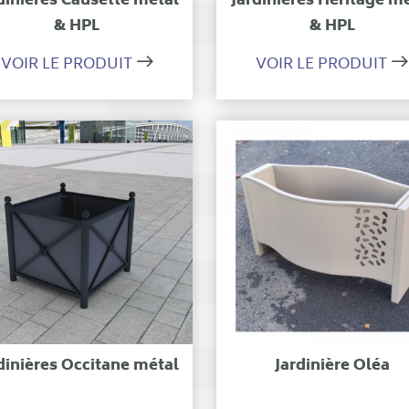
dinières Causette métal
Jardinières Héritage m
& HPL
& HPL
VOIR LE PRODUIT
VOIR LE PRODUIT
Ajouter à ma sélection
Ajouter à ma sélecti
dinières Occitane métal
Jardinière Oléa