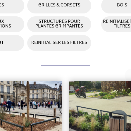
ES
GRILLES & CORSETS
BOIS
UX
STRUCTURES POUR
REINITIALISE
TIONS
PLANTES GRIMPANTES
FILTRES
Ajouter à ma sélection
Ajouter à ma sélecti
UT
REINITIALISER LES FILTRES