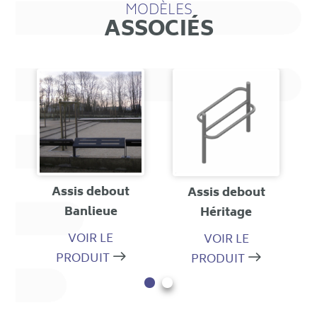
MODÈLES
ASSOCIÉS
Assis debout
Assis debout
er
Banlieue
Héritage
l
VOIR LE
VOIR LE
PRODUIT
PRODUIT