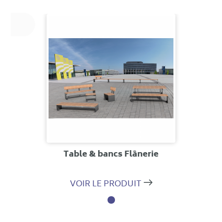
ie
Table & bancs Flânerie
T
VOIR LE PRODUIT