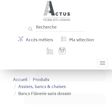
Panneau de gestion des cookies
Accès métiers
Ma sélection
Togg
navi
Accueil
Produits
Assises, bancs & chaises
Bancs Flânerie sans dossier